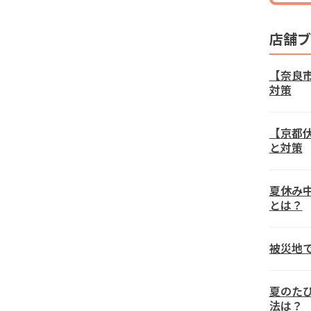
店舗ブ
【奈良
対策
【京都
と対策
夏休み
とは？
被災地
夏のた
法は？