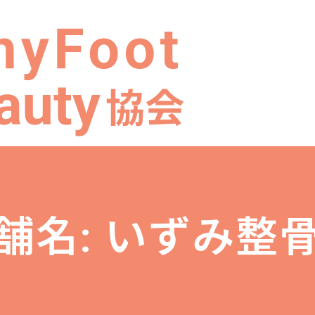
舗名: いずみ整