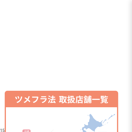
る
.15