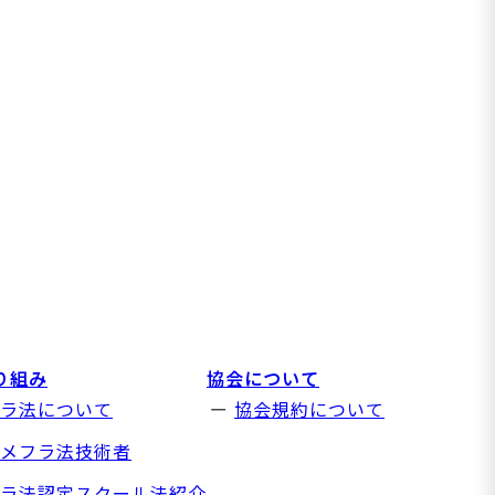
り組み
協会について
ラ法について
協会規約について
メフラ法技術者
ラ法認定スクール法紹介