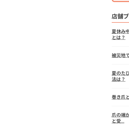
店舗ブ
夏休み
とは？
被災地
夏のた
法は？
巻き爪
爪の端
と受…