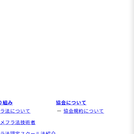
り組み
協会について
ラ法について
協会規約について
メフラ法技術者
ラ法認定スクール法紹介