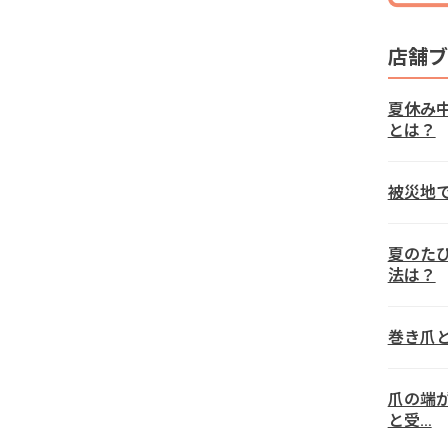
店舗ブ
夏休み
とは？
被災地
夏のた
法は？
巻き爪
爪の端
と受…