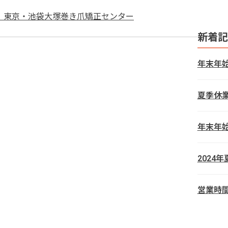
 東京・池袋大塚巻き爪矯正センター
新着記
年末年
夏季休
年末年
2024
営業時