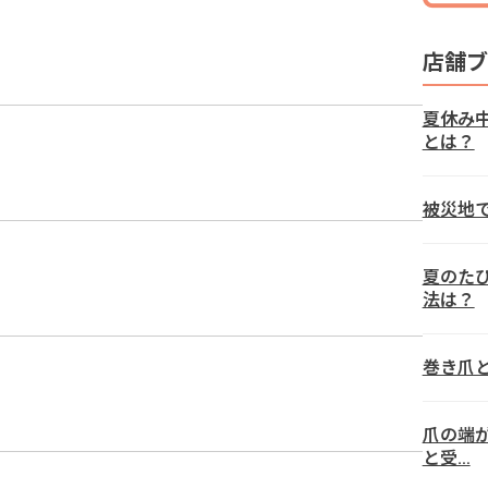
店舗ブ
夏休み
とは？
被災地
夏のた
法は？
巻き爪
爪の端
と受…