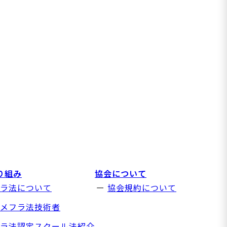
り組み
協会について
ラ法について
協会規約について
メフラ法技術者
ラ法認定スクール法紹介